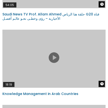
W
54:05
Saudi News TV Prof. Allam Ahmed حلقة هنا الرياض G20 قناة
الأخبارية – رؤى وخطـى نحـو عالـم أفضـل
W
18:19
Knowledge Management in Arab Countries