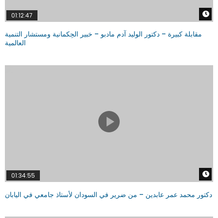
W
01:12:47
مقابلة كبيرة – دكتور الوليد آدم مادبو – خبير الحِكمانية ومستشار التنمية
العالمية
W
01:34:55
دكتور محمد عمر عابدين – من ضرير في السودان لأستاذ جامعي في اليابان