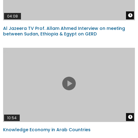
W
04:08
Al Jazeera TV Prof. Allam Ahmed Interview on meeting
between Sudan, Ethiopia & Egypt on GERD
W
10:54
Knowledge Economy in Arab Countries