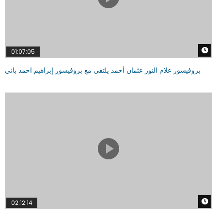
W
01:07:05
بروفيسور علام النور عثمان أحمد يلتقي مع بروفيسور إبراهيم احمد باني
W
02:12:14