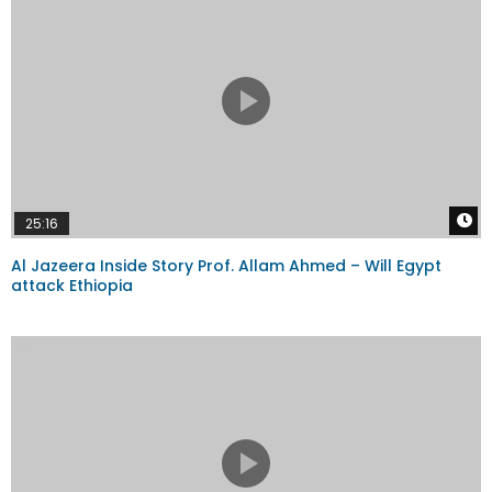
W
25:16
Al Jazeera Inside Story Prof. Allam Ahmed – Will Egypt
attack Ethiopia