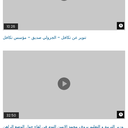
W
10:26
تنوير عن تكافل – الجزولي صديق – مؤسس تكافل
W
32:50
وزير التربية و التعليم بروف محمد الامين التوم في لقاء حول الوضع الراهن