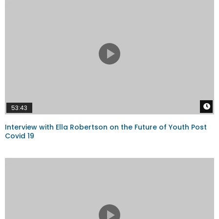
W
53:43
Interview with Ella Robertson on the Future of Youth Post
Covid 19