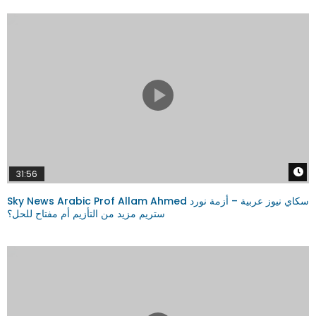
W
31:56
Sky News Arabic Prof Allam Ahmed سكاي نيوز عربية – أزمة نورد
ستريم مزيد من التأزيم أم مفتاح للحل؟