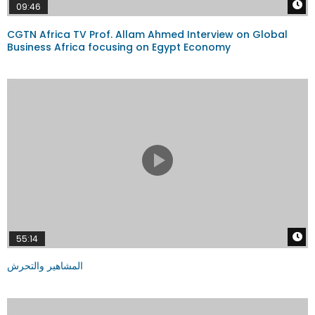
W
09:46
CGTN Africa TV Prof. Allam Ahmed Interview on Global
Business Africa focusing on Egypt Economy
W
55:14
المشاهير والتحرش