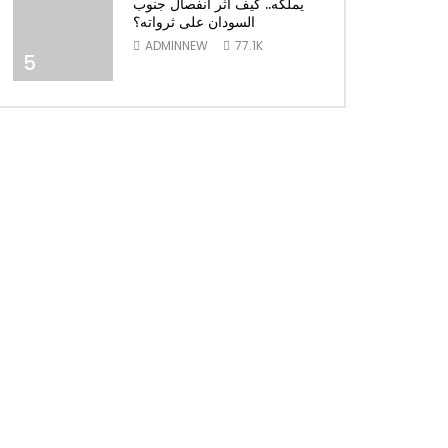
يملكه.. كيف أثر انفصال جنوب
السودان على ثرواته؟
ADMINNEW
77.1K
5
Later