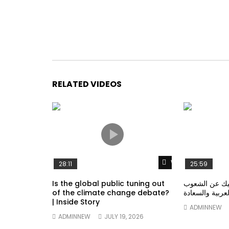
RELATED VIDEOS
Watch Later
28:11
25:59
Is the global public tuning out
بيك عن الشعوب
of the climate change debate?
لعربية والسعادة
| Inside Story
ADMINNEW
ADMINNEW
JULY 19, 2026