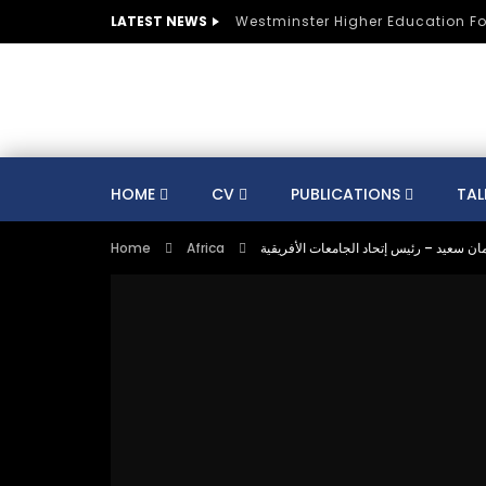
LATEST NEWS
Westminster Higher Education F
HOME
CV
PUBLICATIONS
TAL
Home
Africa
ن سعيد – رئيس إتحاد الجامعات الأفريقية
CV
SUSTAINABLE DEVELOPMENT
CO
AUSTRIA
BELGIUM
BRAZIL
CULTURE
DIGITAL TRANSFORMATION
GERMANY
HE
HUNGARY
INDIA
KNOWLEDGE MANAGEMENT
KNOWLEDGE E
MENTORS
MOROCCO
MUNICIPALITIE
SPORTS
ST LUCIA
STRATEGY
S
TRAINING
SWITZERLAND
TANZANIA