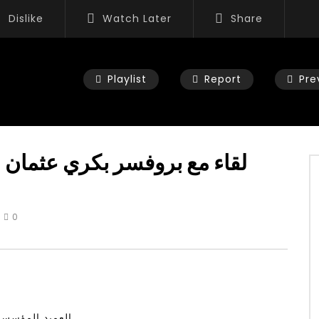
Dislike
Watch Later
Share
Playlist
Report
Pre
لقاء مع بروفسر بكري عثمان س
Watch Later
02:52
0
لقاء في برنامج شبابيك عن الش
Euro News TV Prof. Allam Ahmed
Interview on Grand Ethiopian
Renaissance Dam latest Talks
W
MAY 24, 2023
ADMINNEW
MAY 24, 2023
العميد المؤسس 