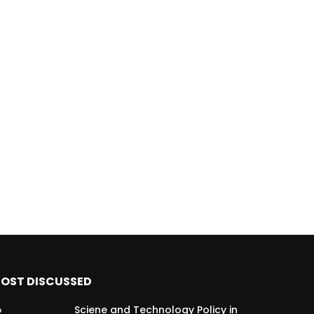
Later
OST DISCUSSED
Sciene and Technology Policy in