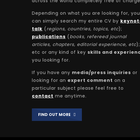
across the world completely free of charge
Depending on what you are looking for, you
can simply search my entire CV by
keynot
talk
(
regions, countries, topics, etc
);
publications
(
books, refereed journal
articles, chapters, editorial experience, etc
);
etc or any kind of key
skills and experien
you looking for.
If you have any
media/press inquiries
or
looking for an
expert comment
on a
particular subject please feel free to
contact
me anytime.
FIND OUT MORE