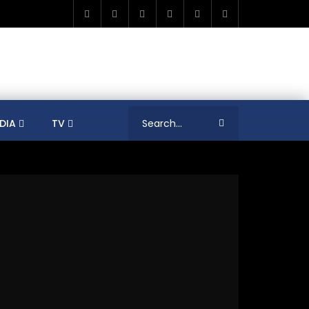
DIA
TV
RICA
ALGERIA
ASIA
AUSTRALIA
ERENCES
COLLEAGUES
COVID-19
SHION
FRANCE
GAMIFICATIONS
MENT
TRADE & INVESTMENT
JORDAN
LEARNING
LIBYA
MEDIA
MENA
GS
SOCIAL ENTERPRISE
SOUTH AFRICA
LOGY MANAGEMENT
TECHNOLOGY TRANSFER
YOUTH
UNIVERSITY
PUBLICATIONS