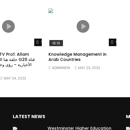
Watch Later
Watch 
18:19
TV Prof. Allam
Knowledge Management in
Arab Countries
الأخبارية – رؤى وخ
ADMINNEW
MAY 23, 2023
MAY 24, 2023
LATEST NEWS
M
Westminster Higher Education