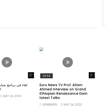
Watch Later
Watch 
02:52
لقاء في برنامج شبا
Euro News TV Prof. Allam
ا
Ahmed Interview on Grand
Ethiopian Renaissance Dam
MAY 24, 2023
latest Talks
ADMINNEW
MAY 24, 2023