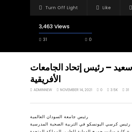
Turn Off Light
Like
3,463 Views
31
0
عيد – رئيس إتحاد الجامعات
الأفريقية
Watch Later
28:11
25:59
ADMINNEW
NOVEMBER 14, 2021
0
3.5K
31
Is the global public tuning out of
عوب العربية
the climate change debate? |
والسعادة
Inside Story
ADMINNE
ADMINNEW
JULY 19, 2026
رئيس جامعة السودان العالمية
رئيس كرسي اليونسكو في التربية الصحية المدرسية
– كلية سانت جورج الدولية للطب، المملكة المتحدة