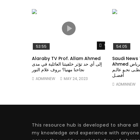
Watch Later
53:55
54:05
Alaraby TV Prof. Allam Ahmed
Saudi News 
Ahmed حلقة هنا الرياض G20 قناة
إلى أي حد تؤثر خلفيتنا العائلية في مدى
طـى نحـو عالـم
نجاحنا مهنيا؟ بروف علام النور
أفضـل
ADMINNEW
MAY 24, 2023
ADMINNEW
This resource hub is developed to share all
my knowledge and experience with anyone