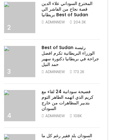
المخترع السوداني علاء الدين
قصة نجاح من الفاشر الي
بريطانيا Best of Sudan
ADMINNEW
204.3K
2
Best of Sudan رئيسة
الوزراء البريطانية تكرم افضل
جراحة في بريطانيا دكتورة سهير
حمد النيل
3
ADMINNEW
173.2K
فضيحة سودانية 24 لقاء مع
كريم الذي اتهمه الطاهر التوم
بتدبير المظاهرات من خارج
السودان
4
ADMINNEW
108K
السودان بلد فقير رغم كل ما