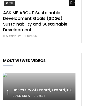
Watch Later
07:31
04:35
ASK ME ABOUT Sustainable
Mastering Publ
Development Goals (SDGs),
implementatio
Sustainability and Sustainable
Nations 2030
Development
ADMINNEW
49
ADMINNEW
526.9K
MOST VIEWED VIDEOS
University of Oxford, Oxford, UK
1
ADMINNEW
215.3K