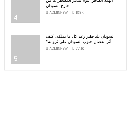
اتهمه الطاهر التوم بتدبير المظاهرات من
خارج السودان
ADMINNEW
108K
4
السودان بلد فقير رغم كل ما يملكه.. كيف
أثر انفصال جنوب السودان على ثرواته؟
ADMINNEW
77.1K
5