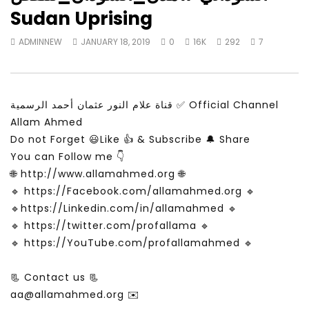
Watch Later
28:11
25:59
Sudan Uprising
Is the global public tuning out of
شبابيك عن الشعوب العربية
ADMINNEW
JANUARY 18, 2019
0
16K
292
7
the climate change debate? |
والسعادة
Inside Story
ADMINNEW
MAY 24, 
ADMINNEW
JULY 19, 2026
قناة علام النور عثمان أحمد الرسمية ✅ Official Channel
Allam Ahmed
Do not Forget 😃Like 👍 & Subscribe 🔔 Share
You can Follow me 👇
🌐 http://www.allamahmed.org 🌐
🔹 https://Facebook.com/allamahmed.org 🔹
🔹https://Linkedin.com/in/allamahmed 🔹
🔹 https://twitter.com/profallama 🔹
🔹 https://YouTube.com/profallamahmed 🔹
📃 Contact us 📃
aa@allamahmed.org ✉️