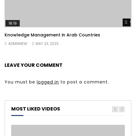
Wa
18:19
Knowledge Management in Arab Countries
ADMINNEW
MAY 23, 2023
LEAVE YOUR COMMENT
You must be
logged in
to post a comment.
MOST LIKED VIDEOS