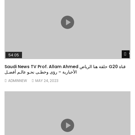
Wa
54:05
Saudi News TV Prof. Allam Ahmed حلقة هنا الرياض G20 قناة
الأخبارية – رؤى وخطـى نحـو عالـم أفضـل
ADMINNEW
MAY 24, 2023