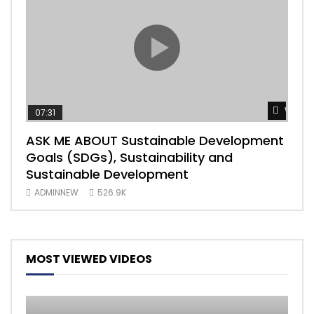
Watch
07:31
04
ASK ME ABOUT Sustainable Development
Mas
Goals (SDGs), Sustainability and
imp
Sustainable Development
203
ADMINNEW
526.9K
AD
MOST VIEWED VIDEOS