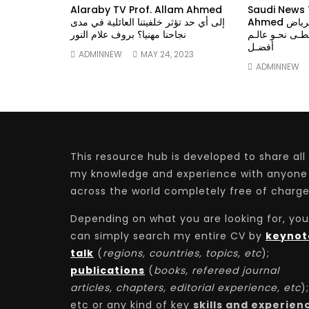
Alaraby TV Prof. Allam Ahmed
Saudi News 
Ahmed حلقة هنا الرياض G20 قناة
إلى أي حد تؤثر خلفيتنا العائلية في مدى
طـى نحـو عالـم
نجاحنا مهنيا؟ بروف علام النور
أفضـل
ADMINNEW
MAY 24, 2023
ADMINNEW
This resource hub is developed to share all
my knowledge and experience with anyone
across the world completely free of charge
Depending on what you are looking for, you
can simply search my entire CV by
keynot
talk
(
regions, countries, topics, etc
);
publications
(
books, refereed journal
articles, chapters, editorial experience, etc
);
etc or any kind of key
skills and experien