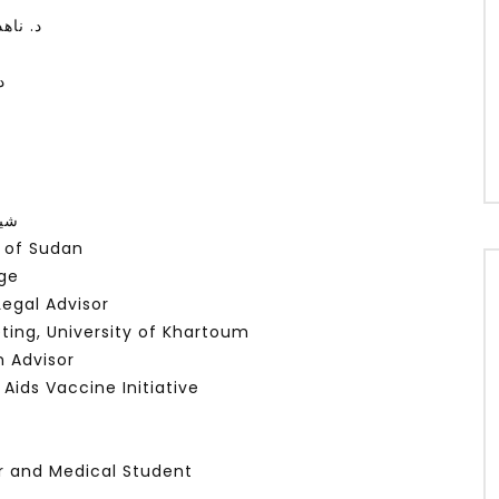
د. ناه
د
شيخ
e of Sudan
ge
egal Advisor
eting, University of Khartoum
n Advisor
l Aids Vaccine Initiative
r and Medical Student