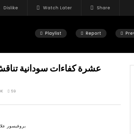
Dislike
Watch Later
Share
Playlist
Report
Pre
عشرة كفاءات سودانية تناقش 
Watch Later
02:52
9K
59
لقاء في برنامج شبابيك عن الش
Euro News TV Prof. Allam Ahmed
Interview on Grand Ethiopian
Renaissance Dam latest Talks
W
MAY 24, 2023
ADMINNEW
MAY 24, 2023
بروفيسور علا