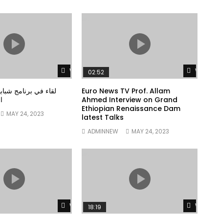
Watch Later
Watch 
02:52
لقاء في برنامج شبا
Euro News TV Prof. Allam
ا
Ahmed Interview on Grand
Ethiopian Renaissance Dam
MAY 24, 2023
latest Talks
ADMINNEW
MAY 24, 2023
Watch Later
Watch 
18:19