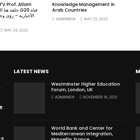
TV Prof. Allam
Knowledge Management in
Arab Countries
الأخبارية – رؤى وخ
ADMINNEW
MAY 23, 2023
MAY 24, 2023
LATEST NEWS
M
Westminster Higher Education
.
Forum, London, UK
ADMINNEW
NOVEMBER 16, 2021
e
World Bank and Center for
Mediterranean Integration,
ce
Marseille, France