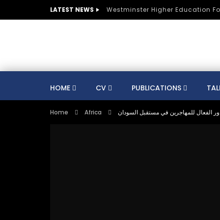
LATEST NEWS
Westminster Higher Education F
HOME
CV
PUBLICATIONS
TAL
Home
Africa
ور الفعال للمهاجرين في مستقبل السودان
CV
SUSTAINABLE DEVELOPMENT
CO
AUSTRIA
BELGIUM
BRAZIL
CULTURE
DIGITAL TRANSFORMATION
GERMANY
HE
HUNGARY
INDIA
KNOWLEDGE MANAGEMENT
KNOWLEDGE E
MENTORS
MOROCCO
MUNICIPALITIE
SPORTS
ST LUCIA
STRATEGY
S
TRAINING
SWITZERLAND
TANZANIA