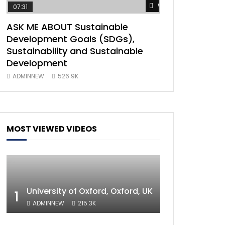
Watch Later
07:31
04:35
ASK ME ABOUT Sustainable
Mastering Publ
Development Goals (SDGs),
implementatio
Sustainability and Sustainable
Nations 2030
Development
ADMINNEW
49
ADMINNEW
526.9K
MOST VIEWED VIDEOS
University of Oxford, Oxford, UK
1
ADMINNEW
215.3K