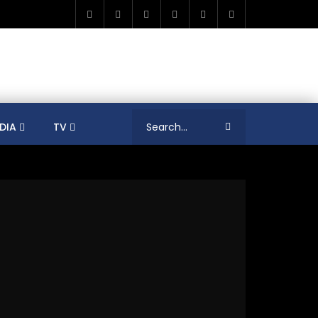
DIA
TV
RICA
ALGERIA
ASIA
AUSTRALIA
ERENCES
COLLEAGUES
COVID-19
SHION
FRANCE
GAMIFICATIONS
MENT
TRADE & INVESTMENT
JORDAN
LEARNING
LIBYA
MEDIA
MENA
GS
SOCIAL ENTERPRISE
SOUTH AFRICA
LOGY MANAGEMENT
TECHNOLOGY TRANSFER
YOUTH
UNIVERSITY
PUBLICATIONS