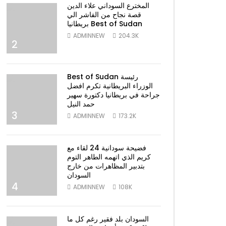
المخترع السوداني علاء الدين
قصة نجاح من الفاشر الي
بريطانيا Best of Sudan
ADMINNEW
204.3K
2
Best of Sudan رئيسة
الوزراء البريطانية تكرم افضل
جراحة في بريطانيا دكتورة سهير
حمد النيل
3
ADMINNEW
173.2K
فضيحة سودانية 24 لقاء مع
كريم الذي اتهمه الطاهر التوم
بتدبير المظاهرات من خارج
السودان
4
ADMINNEW
108K
السودان بلد فقير رغم كل ما