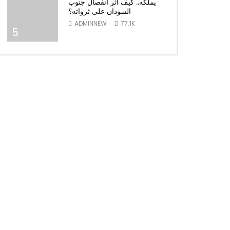
يملكه.. كيف أثر انفصال جنوب
السودان على ثرواته؟
ADMINNEW
77.1K
5