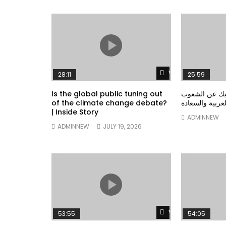
Watch Later
28:11
25:59
Is the global public tuning out
بيك عن الشعوب
of the climate change debate?
لعربية والسعادة
| Inside Story
ADMINNEW
ADMINNEW
JULY 19, 2026
Watch Later
53:55
54:05