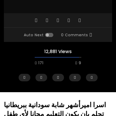
Auto Next
0 Comments
12,881 Views
171
9
اسرا اميرأشهر شابة سودانية ببريطانيا
تحلم بان يكون التعليم مجانا لأي طفل