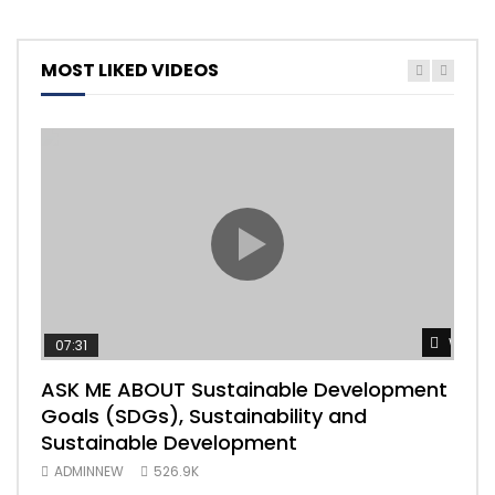
MOST LIKED VIDEOS
Watch
07:31
04
ASK ME ABOUT Sustainable Development
Mas
Goals (SDGs), Sustainability and
imp
Sustainable Development
203
ADMINNEW
526.9K
AD