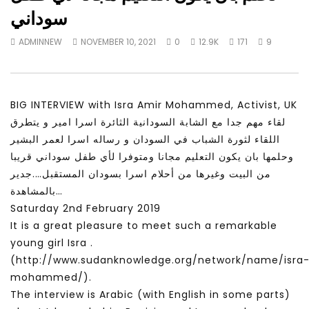
Watch Later
28:11
25:59
سوداني
Is the global public tuning out of
شبابيك عن الشعوب العربية
ADMINNEW
NOVEMBER 10, 2021
0
12.9K
171
9
the climate change debate? |
والسعادة
Inside Story
ADMINNEW
MAY 24, 
ADMINNEW
JULY 19, 2026
BIG INTERVIEW with Isra Amir Mohammed, Activist, UK
لقاء مهم جدا مع الشابة السودانية الثائرة اسرا امير و يتطرق
اللقاء لثورة الشباب في السودان و رساله اسرا لعمر البشير
وحلمها بان يكون التعليم مجانا ومتوفرا لأي طفل سوداني قريبا
من البيت وغيرها من أحلام اسرا بسودان المستقبل….جدير
بالمشاهدة…
Saturday 2nd February 2019
It is a great pleasure to meet such a remarkable
young girl Isra .
(http://www.sudanknowledge.org/network/name/isra
mohammed/).
The interview is Arabic (with English in some parts)