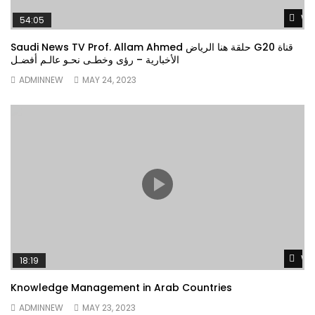
Wa
54:05
Saudi News TV Prof. Allam Ahmed حلقة هنا الرياض G20 قناة
الأخبارية – رؤى وخطـى نحـو عالـم أفضـل
ADMINNEW
MAY 24, 2023
Wa
18:19
Knowledge Management in Arab Countries
ADMINNEW
MAY 23, 2023