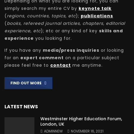
Depending on what you are looking for, you can
simply search my entire CV by
keynote talk
(
regions, countries, topics, etc
);
publications
(
books, refereed journal articles, chapters, editorial
experience, etc
); etc or any kind of key
skills and
experience
you looking for.
If you have any
media/press inquiries
or looking
for an
expert comment
on a particular subject
please feel free to
contact
me anytime.
FIND OUT MORE
LATEST NEWS
Westminster Higher Education Forum,
London, UK
ADMINNEW
NOVEMBER 16, 2021